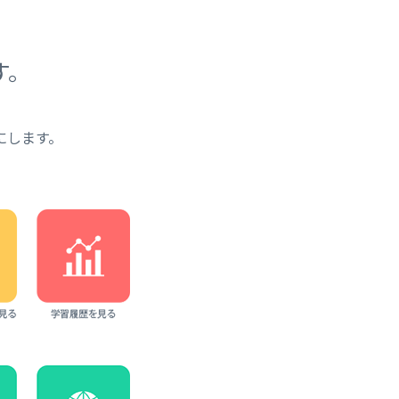
、
す。
にします。