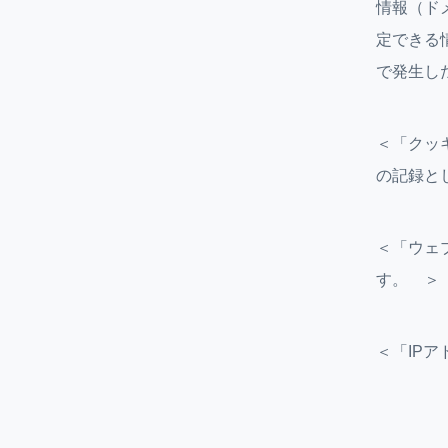
情報（ド
定できる
で発生し
＜「クッ
の記録と
＜「ウェ
す。 ＞
＜「IPア