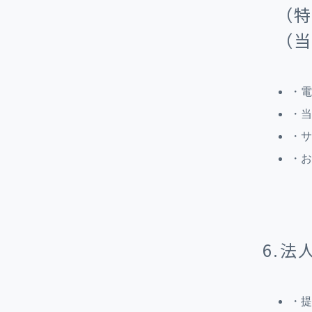
（
（
・電
・当
・サ
・お
6.
・提