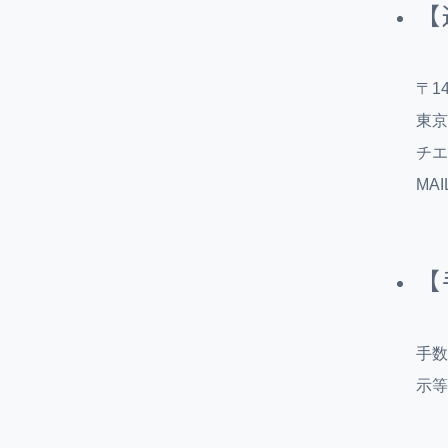
【
〒14
東京
チエ
MAI
【
手数
示等