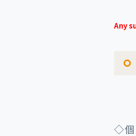
Any su
◇個