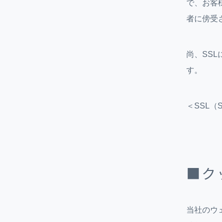
で、お客
者に傍受
尚、SS
す。
＜SSL（
■ク
当社のウ