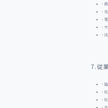
・商
・当
・電
・サ
・法
7.従
・協
・社
・社
・当