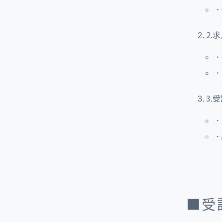
・
2.
・
・
3.
・
・
■受