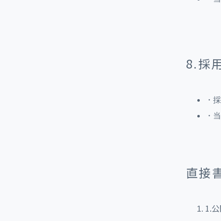
8.
・採
・当
直接
1.