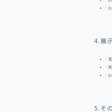
・お
4.
・電
・展
・お
5.